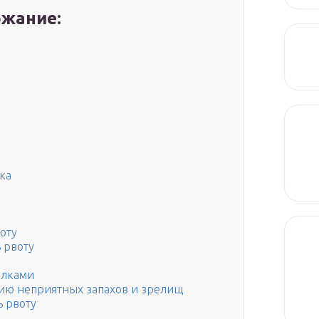
жание:
ка
воту
ь рвоту
елками
вию неприятных запахов и зрелищ
ь рвоту