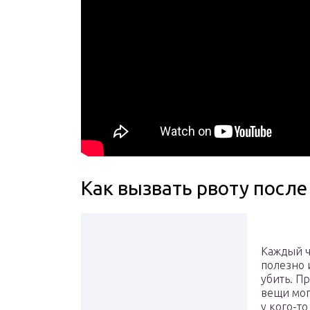
Как вызвать рвоту после
Каждый ч
полезно 
убить. П
вещи мог
у кого-т