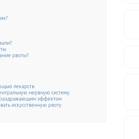
ях?
рвали?
оты
ание рвоты?
мощью лекарств
ентральную нервную систему
-раздражающим эффектом
вать искусственную рвоту