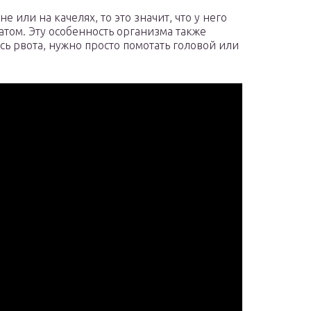
 или на качелях, то это значит, что у него
том. Эту особенность организма также
сь рвота, нужно просто помотать головой или