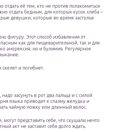
о отдать её тем, кто не против полакомиться
ожно отдать бедным, для которых кусок хлеба –
оторые девушки, которые во время застолья
ю фигуру. Этот способ избавления от
пасным как для пищеварительной, так и для
ко анорексия, но и булимия. Регулярное
выкание.
 скелет и погибнет.
надо засунуть в рот два пальца и с силой
рня языка приводит к спазму желудка и
ать чайную ложку или длинный волос.
огут представить себе, что скушали нечто
тный акт не заставит себя долго ждать.