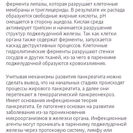
фермента липазы, которая разрушает клеточные
мембраны и триглицериды. В результате их распада
образуются свободные жирные кислоты, pH
смещается в сторону ацидоза. Кислая среда
активирует трипсин и начинается разрушение
структур поджелудочной железы. Так как клетки
органа также содержат ферменты, запускается
каскад деструктивных процессов. Клеточные
гидролитические ферменты разрушают стенки
сосудов и других тканей, из-за чего в паренхиме
поджелудочной образуются кровоизлияния.
Учитывая механизмы развития панкреатита можно
сделать вывод, что на начальных стадиях происходят
процессы жирового панкреатита, а далее они
перетекают в геморрагический панкреонекроз.
Имеет основания инфекционная теория
панкреатита. Ее патогенез основан на развитии
заболевания из-за проникновения
микроорганизмов в железки органа. Инфекционные
агенты могут проникать в паренхиму поджелудочной
железы через протоковую систему, лимфу или