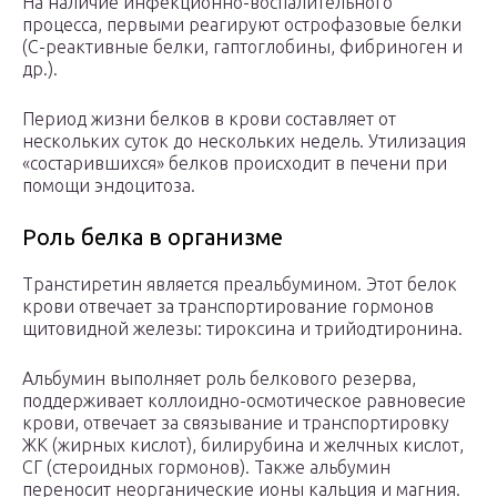
На наличие инфекционно-воспалительного
процесса, первыми реагируют острофазовые белки
(C-реактивные белки, гаптоглобины, фибриноген и
др.).
Период жизни белков в крови составляет от
нескольких суток до нескольких недель. Утилизация
«состарившихся» белков происходит в печени при
помощи эндоцитоза.
Роль белка в организме
Транстиретин является преальбумином. Этот белок
крови отвечает за транспортирование гормонов
щитовидной железы: тироксина и трийодтиронина.
Альбумин выполняет роль белкового резерва,
поддерживает коллоидно-осмотическое равновесие
крови, отвечает за связывание и транспортировку
ЖК (жирных кислот), билирубина и желчных кислот,
СГ (стероидных гормонов). Также альбумин
переносит неорганические ионы кальция и магния.