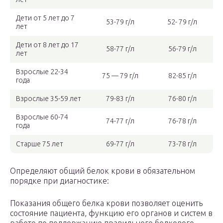
Дети от 5 лет до 7
53-79 г/л
52- 79 г/л
лет
Дети от 8 лет до 17
58-77 г/л
56-79 г/л
лет
Взрослые 22-34
75 — 79 г/л
82-85 г/л
года
Взрослые 35-59 лет
79-83 г/л
76-80 г/л
Взрослые 60-74
74-77 г/л
76-78 г/л
года
Старше 75 лет
69-77 г/л
73-78 г/л
Определяют общий белок крови в обязательном
порядке при диагностике:
Показания общего белка крови позволяет оценить
состояние пациента, функцию его органов и систем в