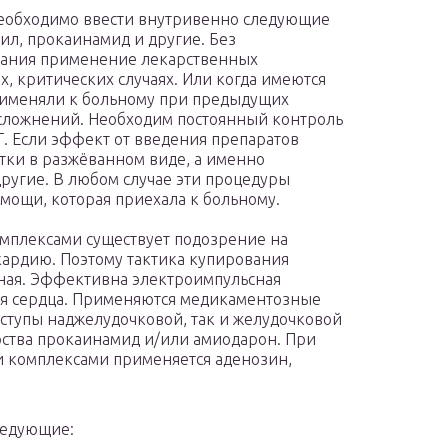
еобходимо ввести внутривенно следующие
ил, прокаинамид и другие. Без
вания применение лекарственных
, критических случаях. Или когда имеются
применяли к больному при предыдущих
осложнений. Необходим постоянный контроль
Г. Если эффект от введения препаратов
етки в разжёванном виде, а именно
другие. В любом случае эти процедуры
омощи, которая приехала к больному.
мплексами существует подозрение на
ардию. Поэтому тактика купирования
иная. Эффективна электроимпульсная
ия сердца. Применяются медикаментозные
ступы наджелудочковой, так и желудочковой
рства прокаинамид и/или амиодарон. При
 комплексами применяется аденозин,
следующие: