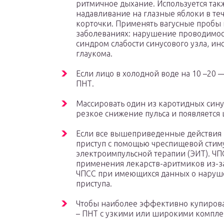
ритмичное дыхание. Используется так
надавливание на глазные яблоки в теч
корточки. Применять вагусные пробы
заболеваниях: нарушение проводимост
синдром слабости синусового узла, ин
глаукома.
Если лицо в холодной воде на 10 –20 
ПНТ.
Массировать один из каротидных синус
резкое снижение пульса и появляется
Если все вышеприведенные действия н
приступ с помощью чреспищевой стиму
электроимпульсной терапии (ЭИТ). ЧП
применения лекарств-аритмиков из-з
ЧПСС при имеющихся данных о наруше
приступа.
Чтобы наиболее эффективно купирова
– ПНТ с узкими или широкими компле