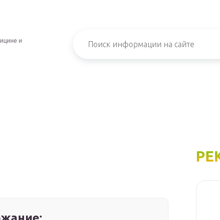
ицине и
РЕ
жание: