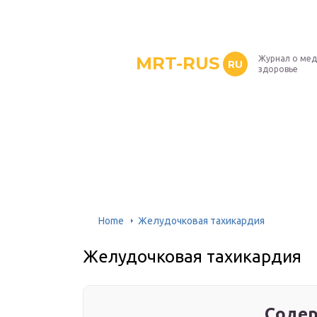
MRT-RUS
Журнал о мед
RU
здоровье
Home
Желудочковая тахикардия
Желудочковая тахикардия
Содер