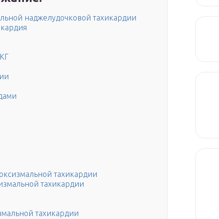
льной наджелудочковой тахикардии
икардия
ЭКГ
дии
дами
оксизмальной тахикардии
измальной тахикардии
змальной тахикардии