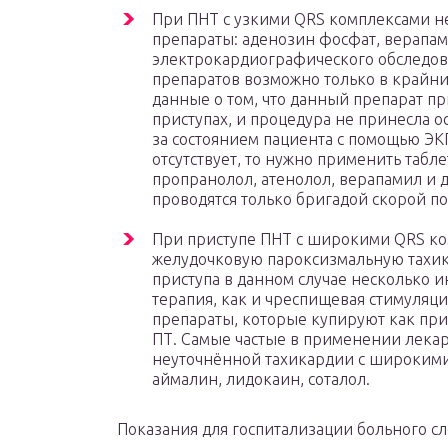
При ПНТ с узкими QRS комплексами н
препараты: аденозин фосфат, верапам
электрокардиографического обследо
препаратов возможно только в крайних
данные о том, что данный препарат 
приступах, и процедура не принесла 
за состоянием пациента с помощью ЭК
отсутствует, то нужно применить табл
пропранолол, атенолол, верапамил и 
проводятся только бригадой скорой п
При приступе ПНТ с широкими QRS ко
желудочковую пароксизмальную тахик
приступа в данном случае несколько 
терапия, как и чреспищевая стимуляц
препараты, которые купируют как при
ПТ. Самые частые в применении лека
неуточнённой тахикардии с широкими
аймалин, лидокаин, соталол.
Показания для госпитализации больного 