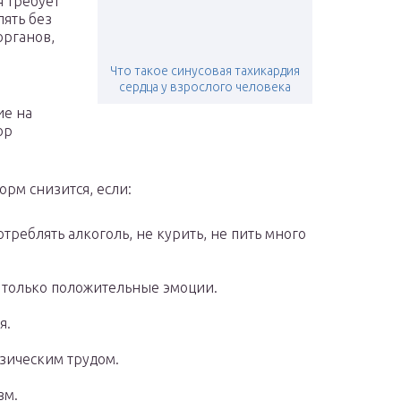
 требует
лять без
органов,
Что такое синусовая тахикардия
сердца у взрослого человека
ие на
ор
рм снизится, если:
треблять алкоголь, не курить, не пить много
ть только положительные эмоции.
я.
зическим трудом.
зм.