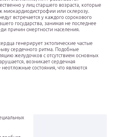
ственно у лиц старшего возраста, которые
к миокардиодистрофии или склерозу.
недуг встречается у каждого сорокового
ашего государства, занимая не последнее
еди причин смертности населения.
ердца генерирует эктопические частые
срыву сердечного ритма. Подобные
яцию желудочков с отсутствием основных
арушается, возникает сердечная
е неотложные состояния, что являются
пециальных