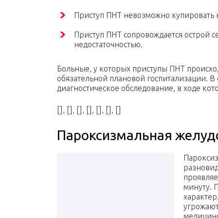
Приступ ПНТ невозможно купировать 
Приступ ПНТ сопровождается острой с
недостаточностью.
Больные, у которых приступы ПНТ происход
обязательной плановой госпитализации. В
диагностическое обследование, в ходе кот
[], [], [], [], [], [], []
Пароксизмальная желуд
Пароксиз
разновид
проявляе
минуту. 
характер
угрожают
медицинс