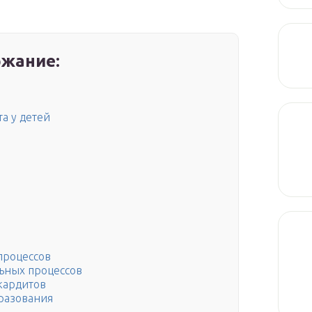
жание:
а у детей
процессов
ьных процессов
кардитов
разования