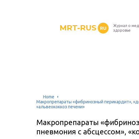
MRT-RUS
Журнал о мед
RU
здоровье
Home
Макропрепараты «фибринозный перикардит», «до
«альвеококкоз печени»
Макропрепараты «фибриноз
пневмония с абсцессом», «к