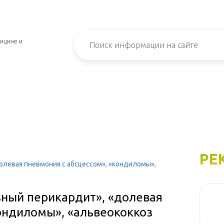
ицине и
РЕ
левая пневмония с абсцессом», «кондиломы»,
ный перикардит», «долевая
ондиломы», «альвеококкоз