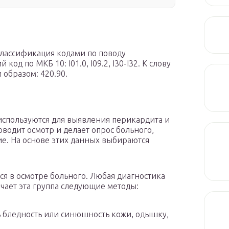
классификация кодами по поводу
д по МКБ 10: I01.0, I09.2, I30-I32. К слову
 образом: 420.90.
 используются для выявления перикардита и
оводит осмотр и делает опрос больного,
ие. На основе этих данных выбираются
я в осмотре больного. Любая диагностика
ючает эта группа следующие методы:
ь бледность или синюшность кожи, одышку,