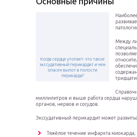
Основные причины
Наиболее
развивае
патологи
Между ли
специаль
позволяе
Когда сердце утопает: что такое
относите
экссудативный перикардит и чем
обеспечи
опасен выпот в полости
содержан
перикарда?
тридцати
Справочн
миллилитров и выше работа сердца наруш
органов, нервов и сосудов.
Экссудативный перикардит может развить
Тяжёлое течение инфаркта миокарда,