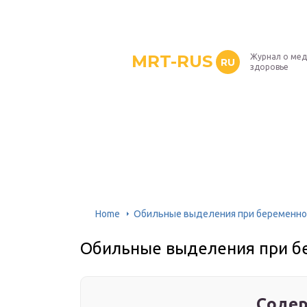
MRT-RUS
Журнал о мед
RU
здоровье
Home
Обильные выделения при беременно
Обильные выделения при б
Содер