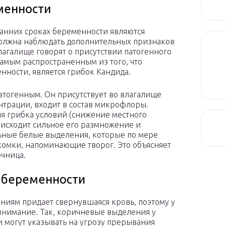
менности
анних сроках беременности являются
олжна наблюдать дополнительных признаков
лагалище говорят о присутствии патогенного
амым распространенным из того, что
ности, является грибок Кандида.
атогенным. Он присутствует во влагалище
трации, входит в состав микрофлоры.
я грибка условий (снижение местного
исходит сильное его размножение и
ные белые выделения, которые по мере
комки, напоминающие творог. Это объясняет
очница.
 беременности
иям придает свернувшаяся кровь, поэтому у
внимание. Так, коричневые выделения у
и могут указывать на угрозу прерывания