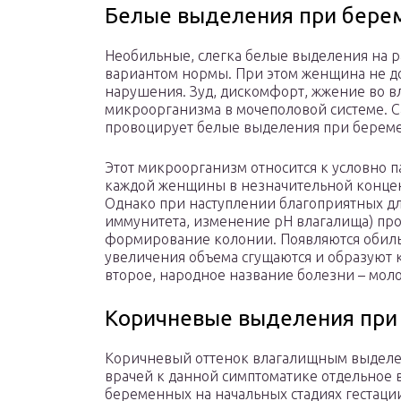
Белые выделения при бере
Необильные, слегка белые выделения на р
вариантом нормы. При этом женщина не д
нарушения. Зуд, дискомфорт, жжение во в
микроорганизма в мочеполовой системе. С
провоцирует белые выделения при беремен
Этот микроорганизм относится к условно п
каждой женщины в незначительной концен
Однако при наступлении благоприятных дл
иммунитета, изменение рН влагалища) про
формирование колонии. Появляются обиль
увеличения объема сгущаются и образуют 
второе, народное название болезни – мол
Коричневые выделения при
Коричневый оттенок влагалищным выделен
врачей к данной симптоматике отдельное 
беременных на начальных стадиях гестаци