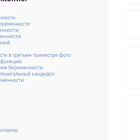
нности
еременности
енности
менности
нной
ти в третьем триместре фото
 функции
емя беременности
генитальный кандидоз
еменности
зопасны