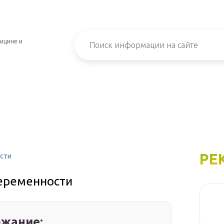
ицине и
РЕ
сти
еременности
жание: