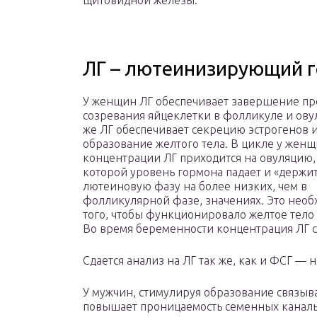
щитовидной железы.
ЛГ – лютеинизирующий 
У женщин ЛГ обеспечивает завершение пр
созревания яйцеклетки в фолликуле и ову
же ЛГ обеспечивает секрецию эстрогенов 
образование желтого тела. В цикле у жен
концентрации ЛГ приходится на овуляцию,
которой уровень гормона падает и «держит
лютеиновую фазу на более низких, чем в
фолликулярной фазе, значениях. Это необ
того, чтобы функционировало желтое тело 
Во время беременности концентрация ЛГ с
Сдается анализ на ЛГ так же, как и ФСГ — н
У мужчин, стимулируя образование связы
повышает проницаемость семенных канальц