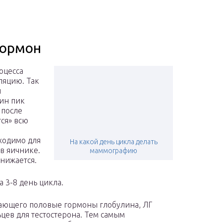
гормон
оцесса
ляцию. Так
и
щин пик
 после
ся» всю
ходимо для
На какой день цикла делать
в яичнике.
маммографию
нижается.
а 3-8 день цикла.
вающего половые гормоны глобулина, ЛГ
ев для тестостерона. Тем самым