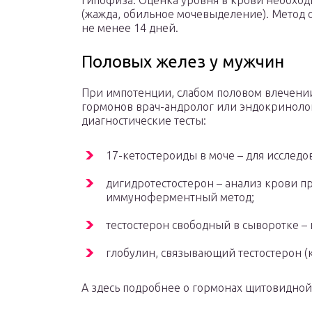
гипофиза. Оценка уровня в крови необход
(жажда, обильное мочевыделение). Метод
не менее 14 дней.
Половых желез у мужчин
При импотенции, слабом половом влечении
гормонов врач-андролог или эндокриноло
диагностические тесты:
17-кетостероиды в моче – для исследов
дигидротестостерон – анализ крови п
иммуноферментный метод;
тестостерон свободный в сыворотке – г
глобулин, связывающий тестостерон (к
А здесь подробнее о гормонах щитовидной 