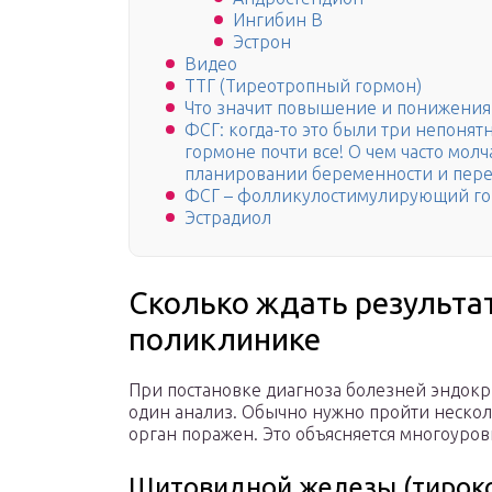
Ингибин В
Эстрон
Видео
ТТГ (Тиреотропный гормон)
Что значит повышение и понижения
ФСГ: когда-то это были три непонятн
гормоне почти все! О чем часто мол
планировании беременности и пере
ФСГ – фолликулостимулирующий г
Эстрадиол
Сколько ждать результа
поликлинике
При постановке диагноза болезней эндокр
один анализ. Обычно нужно пройти нескол
орган поражен. Это объясняется многоуро
Щитовидной железы (тирокс