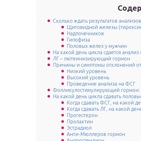
Содер
Сколько ждать результатов анализо
Щитовидной железы (тироксин
Надпочечников
Гипофиза
Половых желез у мужчин
На какой день цикла сдается анализ 
ЛГ – лютеинизирующий гормон
Причины и симптомы отклонений о
Низкий уровень
Высокий уровень
Проведение анализа на ФСГ
Фолликулостимулирующий гормон: 
На какой день цикла сдавать полов
Когда сдавать ФСГ, на какой д
Когда сдавать ЛГ, на какой ден
Прогестерон
Пролактин
Эстрадиол
Анти-Мюллеров гормон
Андростендион