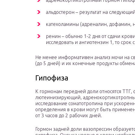
адренокортикотропный гормон гипофи
альдостерон – результат на следующий
катехоламины (адреналин, дофамин, н
ренин – обычно 1-2 дня от сдачи кров
исследовать и ангиотензин 1, то срок с
Не менее информативен анализ мочи на св
(до 5 дней) и их конечные продукты обмена
Гипофиза
К гормонам передней доли относятся ТТГ
лютеинизирующий, адренокортикотропный
исследование соматотропина при ускоренн
определения в крови могут быть применен
от 3 часов до 2 рабочих дней.
Гормон задней доли вазопрессин образуетс