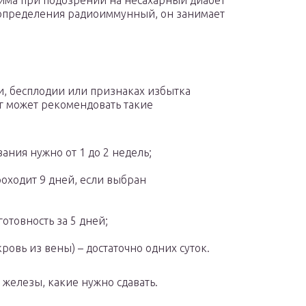
има при подозрении на несахарный диабет
 определения радиоиммунный, он занимает
, бесплодии или признаках избытка
г может рекомендовать такие
ания нужно от 1 до 2 недель;
роходит 9 дней, если выбран
отовность за 5 дней;
ровь из вены) – достаточно одних суток.
железы, какие нужно сдавать.