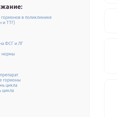
жание:
в гормонов в поликлинике
 и ТТГ)
на ФСГ и ЛГ
т нормы
препарат
ые гормоны
ень цикла
ь цикла