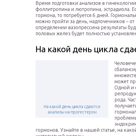
Время подготовки анализов в гинекологии 
фоллитропина и лютропина, эстрадиола. 
гормона, то потребуется 6 дней. Гормона
можно пройти за день, надпочечников – от 1
определении вазопрессина результаты буд
половых желез будет полностью установлен
На какой день цикла сда
Человече
сбаланси
множеств
может пр
Одной и 
репродук
рода. Час
получает
На какой день цикла сдаются
гормонал
анализы на прогестерон
проблемы
эндокрин
гормонов. Узнайте в нашей статье, на како