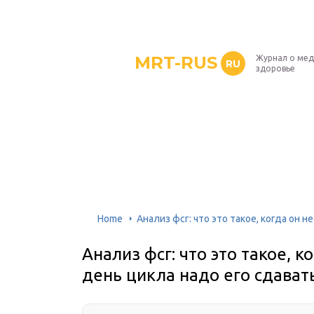
MRT-RUS
Журнал о мед
RU
здоровье
Home
Анализ фсг: что это такое, когда он 
Анализ фсг: что это такое, к
день цикла надо его сдават