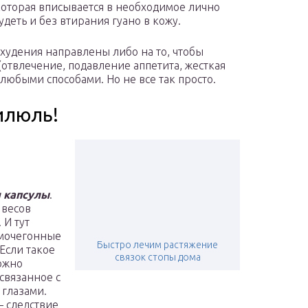
которая вписывается в необходимое лично
удеть и без втирания гуано в кожу.
худения направлены либо на то, чтобы
отвлечение, подавление аппетита, жесткая
 любыми способами. Но не все так просто.
илюль!
и капсулы
.
 весов
 И тут
 мочегонные
Быстро лечим растяжение
Если такое
связок стопы дома
можно
связанное с
 глазами.
 следствие