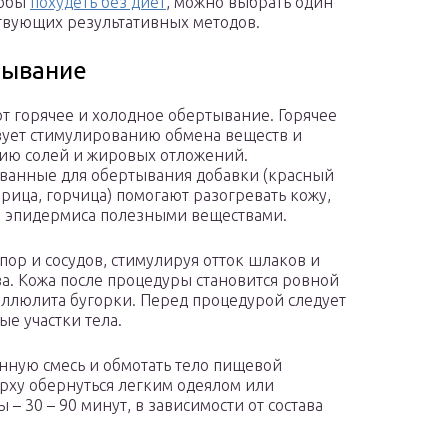
тобы
похудеть без диет
, можно выбрать один
твующих результативных методов.
тывание
т горячее и холодное обертывание. Горячее
вует стимулированию обмена веществ и
ию солей и жировых отложений.
ванные для обертывания добавки (красный
орица, горчица) помогают разогревать кожу,
и эпидермиса полезными веществами.
ор и сосудов, стимулируя отток шлаков и
а. Кожа после процедуры становится ровной
еллюлита бугорки. Перед процедурой следует
е участки тела.
енную смесь и обмотать тело пищевой
рху обернуться легким одеялом или
– 30 – 90 минут, в зависимости от состава