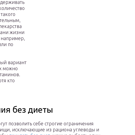
сдерживать
количество
 такого
ительным,
лекарства
рани жизни
, например,
или по
ный вариант
ах можно
таминов.
тя кто
ия без диеты
огут позволить себе строгие ограничения
ищи, исключающие из рациона углеводы и