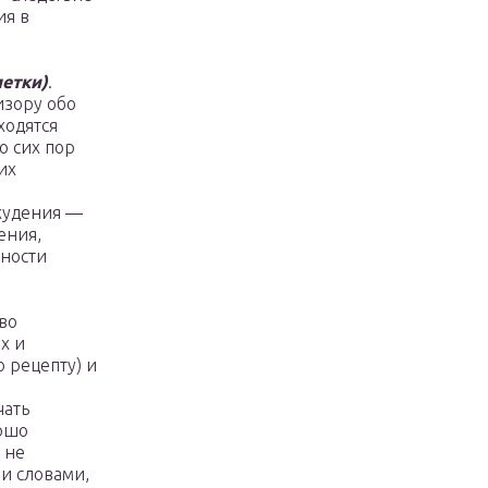
ия в
летки)
.
изору обо
ходятся
о сих пор
их
охудения —
ения,
ности
тво
х и
 рецепту) и
чать
рошо
 не
и словами,