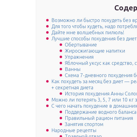
Содер
Возможно ли быстро похудеть без в
Для того чтобы худеть, надо потреб
Дайте мне волшебных пилюль!
Лучшие способы похудения без дие
Обертывание
Жиросжигающие напитки
Упражнения
Яблочный уксус как средство,
Ванны
Схема 7-дневного похудения б
Как похудеть за месяц без диет — р
+ секретная диета
История похудения Анны Соло
Можно ли потерять 3, 5, 7 или 10 кг
С чего начать похудение в домашних
Поддержание водного баланса
Правильный рацион питания
Занятия спортом
Народные рецепты
Травяной отвар