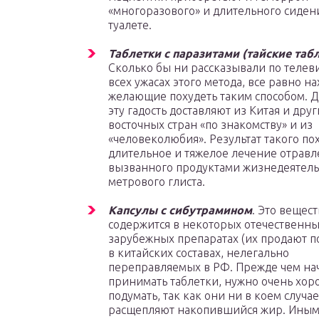
«многоразового» и длительного сиден
туалете.
Таблетки с паразитами (тайские таб
Сколько бы ни рассказывали по телев
всех ужасах этого метода, все равно на
желающие похудеть таким способом. Д
эту гадость доставляют из Китая и друг
восточных стран «по знакомству» и из
«человеколюбия». Результат такого п
длительное и тяжелое лечение отравл
вызванного продуктами жизнедеятель
метрового глиста.
Капсулы с сибутрамином
. Это вещес
содержится в некоторых отечественны
зарубежных препаратах (их продают по
в китайских составах, нелегально
переправляемых в РФ. Прежде чем на
принимать таблетки, нужно очень хо
подумать, так как они ни в коем случае
расщепляют накопившийся жир. Иным