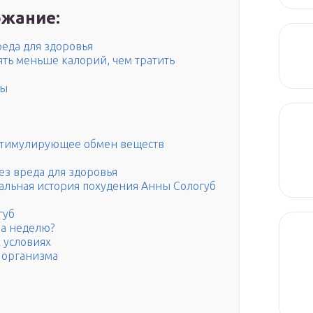
жание:
реда для здоровья
лять меньше калорий, чем тратить
ты
 стимулирующее обмен веществ
ез вреда для здоровья
еальная история похудения Анны Сологуб
губ
 за неделю?
 условиях
 организма