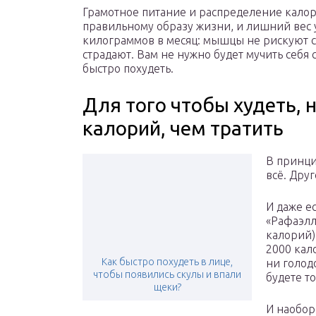
Грамотное питание и распределение кало
правильному образу жизни, и лишний вес у
килограммов в месяц: мышцы не рискуют с
страдают. Вам не нужно будет мучить себ
быстро похудеть.
Для того чтобы худеть,
калорий, чем тратить
В принци
всё. Друг
И даже е
«Рафаэлл
калорий)
2000 кал
Как быстро похудеть в лице,
ни голод
чтобы появились скулы и впали
будете то
щеки?
И наоборо