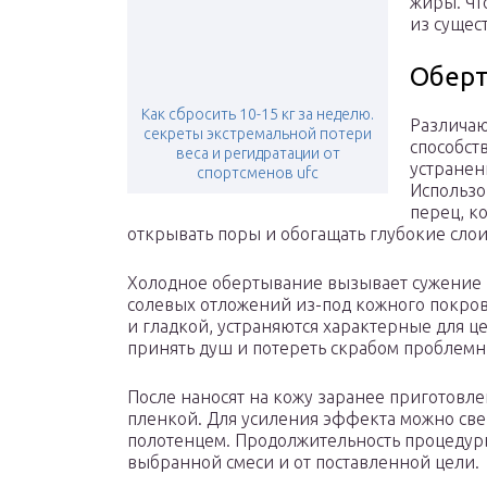
жиры. Ч
из сущес
Обер
Как сбросить 10-15 кг за неделю.
Различаю
секреты экстремальной потери
способст
веса и регидратации от
устранен
спортсменов ufc
Использо
перец, к
открывать поры и обогащать глубокие сло
Холодное обертывание вызывает сужение п
солевых отложений из-под кожного покров
и гладкой, устраняются характерные для ц
принять душ и потереть скрабом проблемны
После наносят на кожу заранее приготовл
пленкой. Для усиления эффекта можно све
полотенцем. Продолжительность процедуры 
выбранной смеси и от поставленной цели.