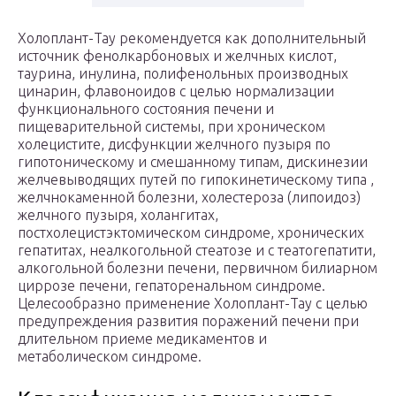
Холоплант-Тау рекомендуется как дополнительный
источник фенолкарбоновых и желчных кислот,
таурина, инулина, полифенольных производных
цинарин, флавоноидов с целью нормализации
функционального состояния печени и
пищеварительной системы, при хроническом
холецистите, дисфункции желчного пузыря по
гипотоническому и смешанному типам, дискинезии
желчевыводящих путей по гипокинетическому типа ,
желчнокаменной болезни, холестероза (липоидоз)
желчного пузыря, холангитах,
постхолецистэктомическом синдроме, хронических
гепатитах, неалкогольной стеатозе и с театогепатити,
алкогольной болезни печени, первичном билиарном
циррозе печени, гепаторенальном синдроме.
Целесообразно применение Холоплант-Тау с целью
предупреждения развития поражений печени при
длительном приеме медикаментов и
метаболическом синдроме.