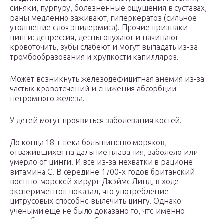
синяки, пурпуру, болезненные ощущения в суставах,
раны медленно заживают, гиперкератоз (сильное
утолщение слоя эпидермиса). Прочие признаки
цинги: депрессия, десны опухают и начинают
кровоточить, зубы слабеют и могут выпадать из-за
тромбообразования и хрупкости капилляров.
Может возникнуть железодефицитная анемия из-за
частых кровотечений и снижения абсорбции
негромного железа.
У детей могут проявиться заболевания костей.
До конца 18-г века большинство моряков,
отважившихся на дальние плавания, заболело или
умерло от цинги. И все из-за нехватки в рационе
витамина С. В середине 1700-х годов британский
военно-морской хирург Джэймс Линд, в ходе
экспериментов показал, что употребление
цитрусовых способно вылечить цингу. Однако
учеными еще не было доказано то, что именно