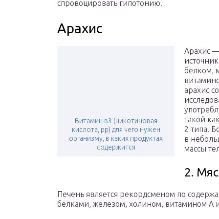
спровоцировать гипотонию.
Арахис
Арахис —
источник
белком, 
витамино
арахис с
исследов
употребл
такой ка
Витамин в3 (никотиновая
2 типа. 
кислота, pp) для чего нужен
организму, в каких продуктах
в неболь
содержится
массы тел
2. Мя
Печень является рекордсменом по содержан
белками, железом, холином, витамином A 