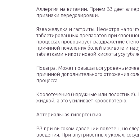
Аллергия на витамин. Прием В3 дает алле
признаки передозировки.
Язва желудка и гастриты. Несмотря на то ч
таблетированных препаратов при язвенно
процессах провоцирует раздражение стено
причиной появления болей в животе и нар
таблетками никотиновой кислоты усугубляе
Подагра. Может повышаться уровень мочево
причиной дополнительного отложения соле
процесса.
Кровотечения (наружные или полостные). 
жидкой, а это усиливает кровопотерю.
Артериальная гипертензия
В3 при высоком давлении полезен, но след
введения. При внутривенных уколах, сосу