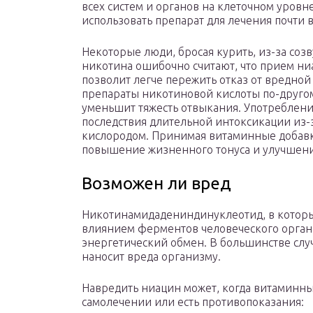
всех систем и органов на клеточном уровн
использовать препарат для лечения почти 
Некоторые люди, бросая курить, из-за соз
никотина ошибочно считают, что прием ниа
позволит легче пережить отказ от вредной 
препараты никотиновой кислоты по-друго
уменьшит тяжесть отвыкания. Употреблени
последствия длительной интоксикации из-
кислородом. Принимая витаминные добавки
повышение жизненного тонуса и улучшени
Возможен ли вред
Никотинамидадениндинуклеотид, в которы
влиянием ферментов человеческого организ
энергетический обмен. В большинстве слу
наносит вреда организму.
Навредить ниацин может, когда витаминны
самолечении или есть противопоказания: