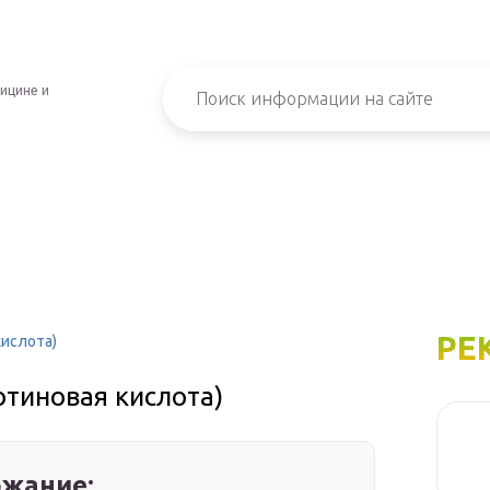
ицине и
РЕ
кислота)
отиновая кислота)
жание: