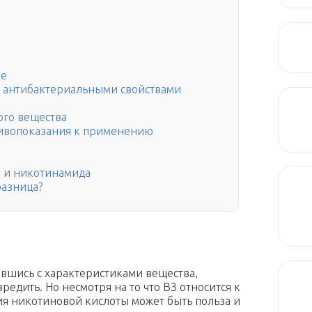
ие
 антибактериальными свойствами
го вещества
тивопоказания к применению
 и никотинамида
разница?
ившись с характеристиками вещества,
вредить. Но несмотря на то что В
3
относится к
ия никотиновой кислоты может быть польза и