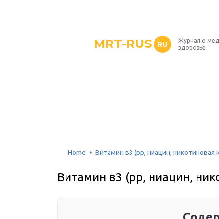
MRT-RUS
Журнал о мед
RU
здоровье
Home
Витамин в3 (рр, ниацин, никотиновая 
Витамин в3 (рр, ниацин, ник
Содер