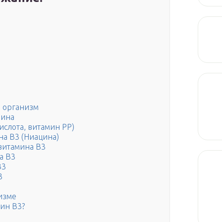
а организм
мина
ислота, витамин PP)
на В3 (Ниацина)
витамина В3
а В3
В3
3
изме
мин B3?