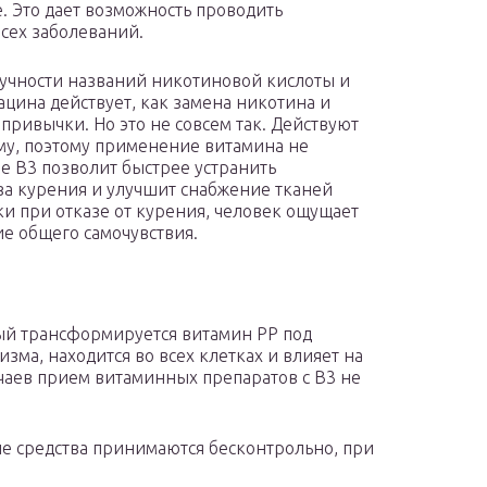
е. Это дает возможность проводить
всех заболеваний.
вучности названий никотиновой кислоты и
цина действует, как замена никотина и
привычки. Но это не совсем так. Действуют
му, поэтому применение витамина не
е B
3
позволит быстрее устранить
за курения и улучшит снабжение тканей
 при отказе от курения, человек ощущает
е общего самочувствия.
й трансформируется витамин РР под
ма, находится во всех клетках и влияет на
чаев прием витаминных препаратов с В
3
не
е средства принимаются бесконтрольно, при