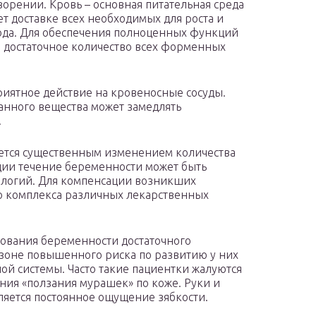
ворении. Кровь – основная питательная среда
ет доставке всех необходимых для роста и
ода. Для обеспечения полноценных функций
о достаточное количество всех форменных
риятное действие на кровеносные сосуды.
анного вещества может замедлять
.
уется существенным изменением количества
ации течение беременности может быть
логий. Для компенсации возникших
о комплекса различных лекарственных
ования беременности достаточного
 зоне повышенного риска по развитию у них
й системы. Часто такие пациентки жалуются
ния «ползания мурашек» по коже. Руки и
ляется постоянное ощущение зябкости.