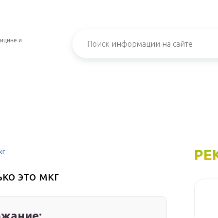
ицине и
РЕ
кг
ко это мкг
жание: