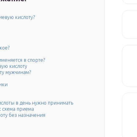
иевую кислоту?
кое?
именяется в спорте?
вую кислоту
ту мужчинам?
ики
ислоты в день нужно принимать
: схема приема
оту без назначения