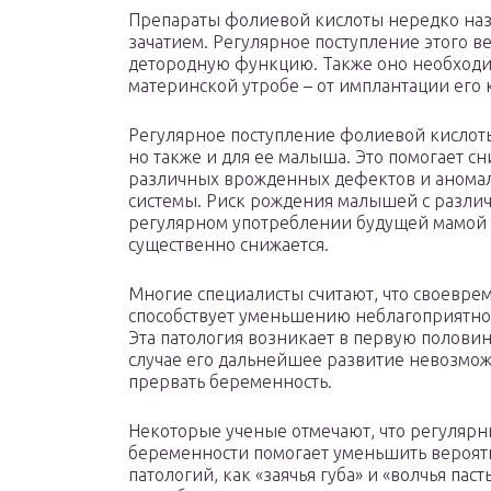
Препараты фолиевой кислоты нередко на
зачатием. Регулярное поступление этого в
детородную функцию. Также оно необходи
материнской утробе – от имплантации его к
Регулярное поступление фолиевой кислот
но также и для ее малыша. Это помогает с
различных врожденных дефектов и аномал
системы. Риск рождения малышей с разли
регулярном употреблении будущей мамой 
существенно снижается.
Многие специалисты считают, что своевр
способствует уменьшению неблагоприятног
Эта патология возникает в первую половин
случае его дальнейшее развитие невозможн
прервать беременность.
Некоторые ученые отмечают, что регуляр
беременности помогает уменьшить вероят
патологий, как «заячья губа» и «волчья пас