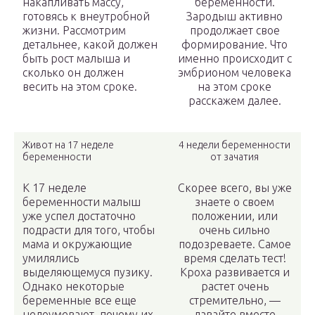
накапливать массу,
беременности.
готовясь к внеутробной
Зародыш активно
жизни. Рассмотрим
продолжает свое
детальнее, какой должен
формирование. Что
быть рост малыша и
именно происходит с
сколько он должен
эмбрионом человека
весить на этом сроке.
на этом сроке
расскажем далее.
Живот на 17 неделе
4 недели беременности
беременности
от зачатия
К 17 неделе
Скорее всего, вы уже
беременности малыш
знаете о своем
уже успел достаточно
положении, или
подрасти для того, чтобы
очень сильно
мама и окружающие
подозреваете. Самое
умилялись
время сделать тест!
выделяющемуся пузику.
Кроха развивается и
Однако некоторые
растет очень
беременные все еще
стремительно, —
недоумевают, почему их
давайте вместе