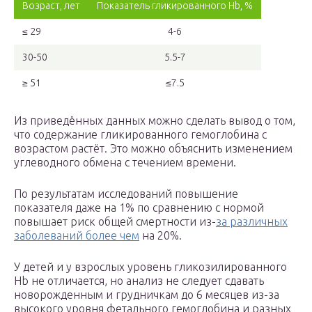
Возраст, лет
Показатель гликированного Hb, %
≤ 29
4-6
30-50
5.5-7
≥ 51
≤7.5
Из приведённых данных можно сделать вывод о том,
что содержание гликированного гемоглобина с
возрастом растёт. Это можно объяснить изменением
углеводного обмена с течением времени.
По результатам исследований повышение
показателя даже на 1% по сравнению с нормой
повышает риск общей смертности из-
за различных
заболеваний более чем
на 20%.
У детей и у взрослых уровень гликозилированного
Hb не отличается, но анализ не следует сдавать
новорожденным и грудничкам до 6 месяцев из-за
высокого уровня фетального гемоглобина и разных