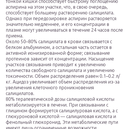
тонкой кишки способствует быстрому поглощению
аспирина на этом участке, что, в свою очередь,
способствует большему растворению салицилата.
Однако при передозировке аспирин растворяется
значительно медленнее, и его концентрации в
плазме могут увеличиваться в течение 24 часов после
приема.
Около 50–80% салицилата в крови связывается с
белком альбумином, а остальная часть остается в
активной ионизированной форме; связывание
протеинов зависит от концентрации. Насыщение
участков связывания приводит к увеличению
количества свободного салицилата и увеличению
токсичности. Объем распределения равен 0.1–0.2 л/
кг. Ацидоз увеличивает объем распределения из-за
увеличения клеточного проникновения
салицилатов.
80% терапевтической дозы салициловой кислоты
метаболизируется в печени. При связывании с
глицином формируется салицилуровая кислота, а с
глюкуроновой кислотой — салициловая кислота и
фенольный глюкоронид. Эти метаболические пути
имеют лишь ограниченные возможности.