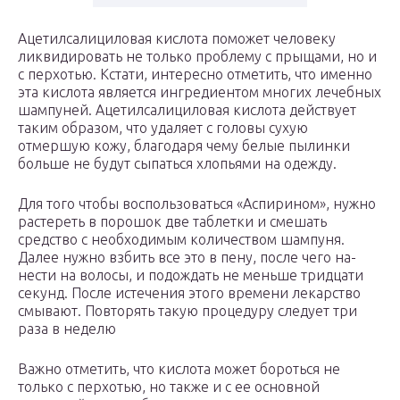
Ацетилсалициловая кислота поможет человеку
ликвидировать не только проблему с прыщами, но и
с перхотью. Кстати, интересно отметить, что именно
эта кислота является ингредиен­том многих лечебных
шампуней. Ацетилсалициловая кислот­а действует
таким образом, что удаляет с головы суху­ю
отмершую кожу, благодаря чему белые пылинки
больше не будут сыпаться хлопьями на одежду.
Для того чтобы воспользоваться «Аспирином», нужно
растереть в порошок две таблетки и смешать
средство с необходимым количество­м шампуня.
Далее нужно взбить все это в пену, после чего на­
нест­и на волосы, и подождать не меньше тридцати
секун­д. После истечения этого времени лекарство
смывают. Повторять такую процедуру следует три
раза в неделю
Важно отметить, что кислота может бороться не
только с перхотью, но также и с ее основной