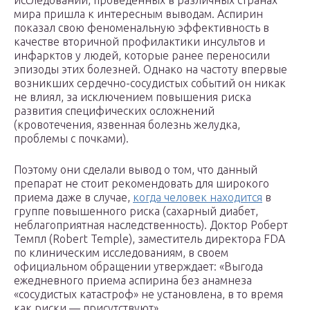
исследований, проведенных в различных странах
мира пришла к интересным выводам. Аспирин
показал свою феноменальную эффективность в
качестве вторичной профилактики инсультов и
инфарктов у людей, которые ранее переносили
эпизоды этих болезней. Однако на частоту впервые
возникших сердечно-сосудистых событий он никак
не влиял, за исключением повышения риска
развития специфических осложнений
(кровотечения, язвенная болезнь желудка,
проблемы с почками).
Поэтому они сделали вывод о том, что данный
препарат не стоит рекомендовать для широкого
приема даже в случае,
когда человек находится
в
группе повышенного риска (сахарный диабет,
неблагоприятная наследственность). Доктор Роберт
Темпл (Robert Temple), заместитель директора FDA
по клиническим исследованиям, в своем
официальном обращении утверждает: «Выгода
ежедневного приема аспирина без анамнеза
«сосудистых катастроф» не установлена, в то время
как риски — присутствуют».