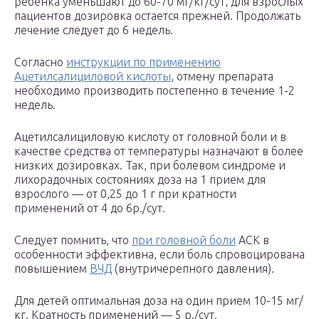
ребенка уменьшают до 60-70 мг/кг/сут, для взрослых
пациентов дозировка остается прежней. Продолжать
лечение следует до 6 недель.
Согласно
инструкции по применению
Ацетилсалициловой кислоты
, отмену препарата
необходимо производить постепенно в течение 1-2
недель.
Ацетилсалициловую кислоту от головной боли и в
качестве средства от температуры назначают в более
низких дозировках. Так, при болевом синдроме и
лихорадочных состояниях доза на 1 прием для
взрослого — от 0,25 до 1 г при кратности
применений от 4 до 6р./сут.
Следует помнить, что
при головной боли
АСК в
особенности эффективна, если боль спровоцирована
повышением
ВЧД
(внутричерепного давления).
Для детей оптимальная доза на один прием 10-15 мг/
кг. Кратность применений — 5 р./сут.