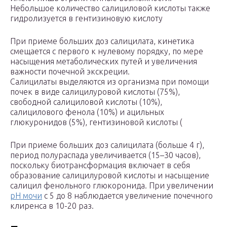
Небольшое количество салициловой кислоты также
гидролизуется в гентизиновую кислоту
При приеме больших доз салицилата, кинетика
смещается с первого к нулевому порядку, по мере
насыщения метаболических путей и увеличения
важности почечной экскреции.
Салицилаты выделяются из организма при помощи
почек в виде салицилуровой кислоты (75%),
свободной салициловой кислоты (10%),
салицилового фенола (10%) и ацильных
глюкуронидов (5%), гентизиновой кислоты (
При приеме больших доз салицилата (больше 4 г),
период полураспада увеличивается (15–30 часов),
поскольку биотрансформация включает в себя
образование салицилуровой кислоты и насыщение
салицил фенольного глюкоронида. При увеличении
pH мочи
с 5 до 8 наблюдается увеличение почечного
клиренса в 10-20 раз.